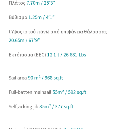
Πλάτος
7.70m / 25’3”
Βύθισμα
1.25m / 4’1”
tΎψος ιστού πάνω από επιφάνεια θάλασσας
20.65m / 67’9”
Εκτόπισμα (EEC)
12.1 t / 26 681 Lbs
Sail area
90 m² / 968 sq.ft
Full-batten mainsail
55m² / 592 sq.ft
Selftacking jib
35m² / 377 sq.ft