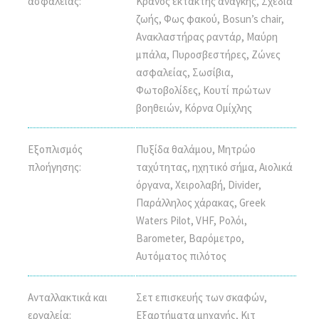
ασφαλείας:
Κράνος έκτακτης ανάγκης, Σχεδία
ζωής, Φως φακού, Bosun’s chair,
Ανακλαστήρας ραντάρ, Μαύρη
μπάλα, Πυροσβεστήρες, Ζώνες
ασφαλείας, Σωσίβια,
Φωτοβολίδες, Κουτί πρώτων
βοηθειών, Κόρνα Ομίχλης
Εξοπλισμός
Πυξίδα θαλάμου, Μητρώο
πλοήγησης:
ταχύτητας, ηχητικό σήμα, Αιολικά
όργανα, Χειρολαβή, Divider,
Παράλληλος χάρακας, Greek
Waters Pilot, VHF, Ρολόι,
Barometer, Βαρόμετρο,
Αυτόματος πιλότος
Ανταλλακτικά και
Σετ επισκευής των σκαφών,
εργαλεία:
Εξαρτήματα μηχανής, Κιτ