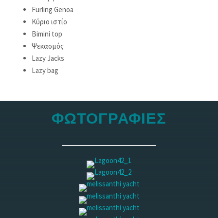
Furling Genoa
Κύριο ιστίο
Bimini top
Ψεκασμός
Lazy Jacks
Lazy bag
ΦΩΤΟΓΡΑΦΙΕΣ