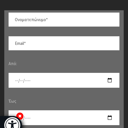
Από:
Έως
μότητας